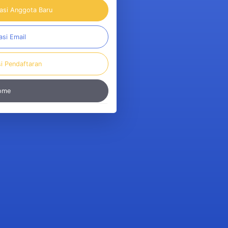
rasi Anggota Baru
asi Email
si Pendaftaran
Home