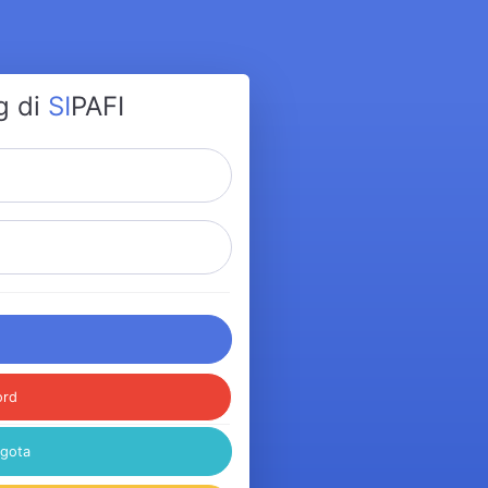
g di
SI
PAFI
ord
ggota