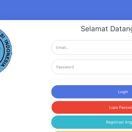
Selamat Datan
Login
Lupa Passw
Registrasi An